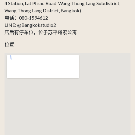
4 Station, Lat Phrao Road, Wang Thong Lang Subdistrict,
Wang Thong Lang District, Bangkok)
电话：080-1594612
LINE: @Bangkokstudio2
店后有停车位，位于苏平哥索公寓
位置​