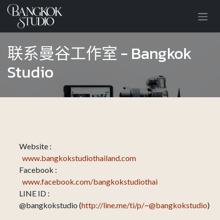
跳至内容
联系曼谷工作室 - Bangkok
Studio
Website :
www.bangkokstudiothailand.com
Facebook :
www.facebook.com/bangkokstudiothai
LINE ID :
@bangkokstudio (
http://line.me/ti/p/~@bangkokstudio
)