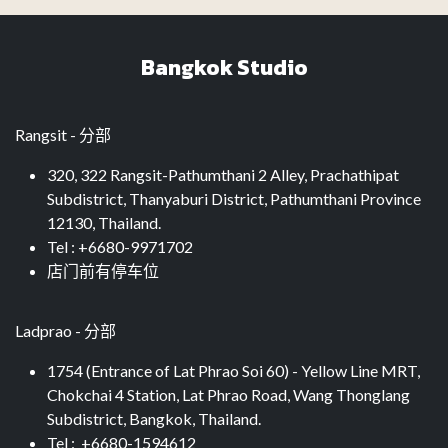
Bangkok Studio
Rangsit - 分部
320, 322 Rangsit-Pathumthani 2 Alley, Prachathipat
Subdistrict, Thanyaburi District, Pathumthani Province
12130, Thailand.
Tel : +6680-9971702
店门前有停车位
Ladprao - 分部
1754 (Entrance of Lat Phrao Soi 60) - Yellow Line MRT,
Chokchai 4 Station, Lat Phrao Road, Wang Thonglang
Subdistrict, Bangkok, Thailand.​
Tel : +6680-1594612