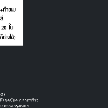
0 )
านีโชคชัย 4 ถ.ลาดพร้าว
องหลาง กรุงเทพฯ