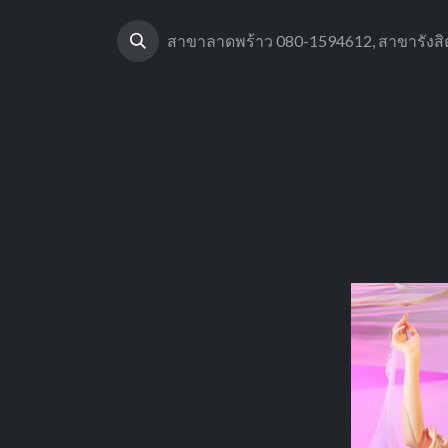
Skip to Content
สาขาลาดพร้าว 080-1594612, สาขารังส
หน้าแรก
เกี่ยวกับเรา
ผลงานของเรา
แพ