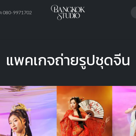
ิต 080-9971702
คเกจ | ราคา
Foriegner Package
套餐 (tàocān)
ติดต่อเรา
แพคเกจถ่ายรูปชุดจีน