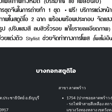
บางกอกสตูดิโอ
สาขา ลาดพร้าว
ต.ประชาธิปัตย์ อ.ธัญบุรี
1754 (ปากซอยลาดพร้าว 6
- รถไฟฟ้าสายสีเหลือง สถ
63917
แขวงวังทองหลาง เขตวังท